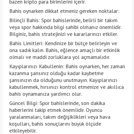
bazen kripto para birimlerini içerir.
Bahis oynarken dikkat etmeniz gereken noktalar:
Bilinçli Bahis: Spor bahislerinde, belirli bir takım
veya spor hakkında bilgi sahibi olmanız önemlidir.
Bilginiz, bahis stratejinizi ve kararlarınızı etkiler.
Bahis Limitleri: Kendinize bir bütçe belirleyin ve
ona sadık kalın. Bahis, eğlence amaçlı bir etkinlik
olmalı ve maddi zorluklara yol açmamalıdır.
Kayıplarınızı Kabullenin: Bahis oynarken, her zaman
kazanma şansınız olduğu kadar kaybetme
şansınızın da olduğunu unutmayın. Kayıplarınızı
kabullenmek, hırsınızı kontrol etmenize ve akıllıca
bahis oynamanıza yardımcı olur.
Güncel Bilgi: Spor bahislerinde, son dakika
haberlerini takip etmek önemlidir. Oyuncu
yaralanmaları, takım değişiklikleri veya hava
koşulları, bahis sonuçlarını büyük ölçüde
etkileyebilir.