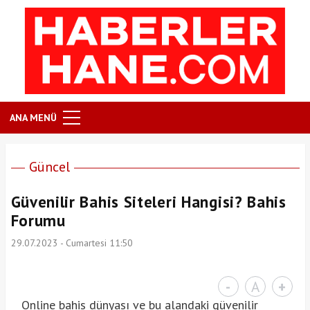
ANA MENÜ
Güncel
Güvenilir Bahis Siteleri Hangisi? Bahis
Forumu
29.07.2023 - Cumartesi 11:50
-
A
+
Online bahis dünyası ve bu alandaki güvenilir