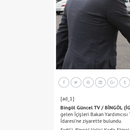
[ad_1]
Bingöl Güncel TV / BİNGÖL (İ
gelen İçişleri Bakan Yardımcısı T
İdaresi'ne ziyarette bulundu.
Erdil’i, Bingöl Valisi Kadir Ekinci