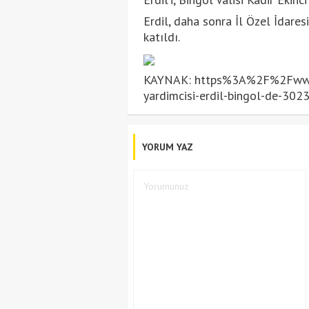
Erdil, daha sonra İl Özel İdares
katıldı.
KAYNAK: https%3A%2F%2Fwww.
yardimcisi-erdil-bingol-de-302
YORUM YAZ