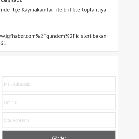
i'nde İlçe Kaymakamları ile birlikte toplantıya
igfhaber.com%2Fgundem%2Ficisleri-bakan-
361