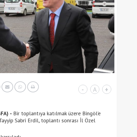
-
A
+
GFA) -
Bir toplantıya katılmak üzere Bingöl’e
ayyip Sabri Erdil, toplantı sonrası İl Özel
 karşıladı.