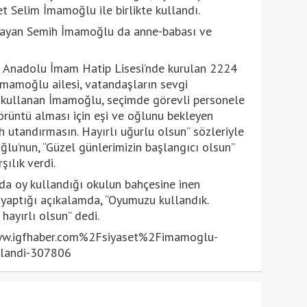
Selim İmamoğlu ile birlikte kullandı.
amayan Semih İmamoğlu da anne-babası ve
z Anadolu İmam Hatip Lisesi’nde kurulan 2224
İmamoğlu ailesi, vatandaşların sevgi
u kullanan İmamoğlu, seçimde görevli personele
görüntü alması için eşi ve oğlunu bekleyen
 utandırmasın. Hayırlı uğurlu olsun” sözleriyle
ğlu’nun, “Güzel günlerimizin başlangıcı olsun”
şılık verdi.
nda oy kullandığı okulun bahçesine inen
yaptığı açıkalamda, “Oyumuzu kullandık.
hayırlı olsun” dedi.
.igfhaber.com%2Fsiyaset%2Fimamoglu-
llandi-307806