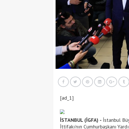
[ad_1]
İSTANBUL (İGFA) -
İstanbul Bü
İttifakı’nın Cumhurbaşkanı Yard