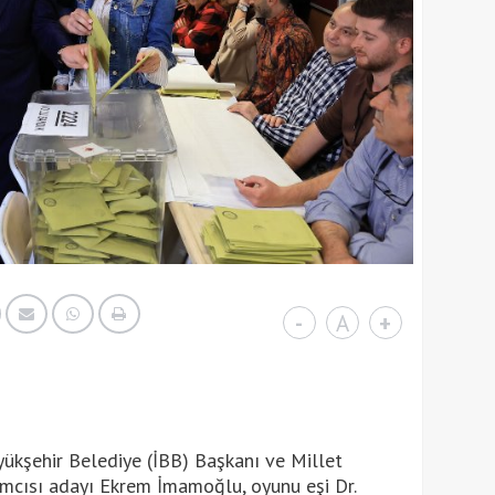
-
A
+
yükşehir Belediye (İBB) Başkanı ve Millet
ımcısı adayı Ekrem İmamoğlu, oyunu eşi Dr.