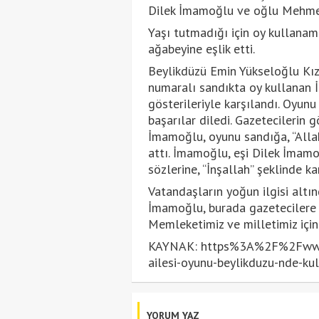
Dilek İmamoğlu ve oğlu Mehmet 
Yaşı tutmadığı için oy kullan
ağabeyine eşlik etti.
Beylikdüzü Emin Yükseloğlu Kı
numaralı sandıkta oy kullanan 
gösterileriyle karşılandı. Oyun
başarılar diledi. Gazetecilerin 
İmamoğlu, oyunu sandığa, “Allah
attı. İmamoğlu, eşi Dilek İmamo
sözlerine, “İnşallah” şeklinde kar
Vatandaşların yoğun ilgisi altı
İmamoğlu, burada gazetecilere 
Memleketimiz ve milletimiz için 
KAYNAK: https%3A%2F%2Fwww
ailesi-oyunu-beylikduzu-nde-ku
YORUM YAZ