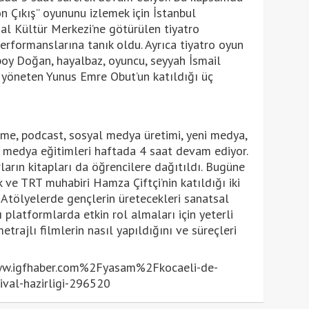
n Çıkış” oyununu izlemek için İstanbul
l Kültür Merkezi’ne götürülen tiyatro
erformanslarına tanık oldu. Ayrıca tiyatro oyun
oy Doğan, hayalbaz, oyuncu, seyyah İsmail
 yöneten Yunus Emre Obut’un katıldığı üç
etme, podcast, sosyal medya üretimi, yeni medya,
al medya eğitimleri haftada 4 saat devam ediyor.
ların kitapları da öğrencilere dağıtıldı. Bugüne
 ve TRT muhabiri Hamza Çiftçi’nin katıldığı iki
 Atölyelerde gençlerin üretecekleri sanatsal
ı platformlarda etkin rol almaları için yeterli
etrajlı filmlerin nasıl yapıldığını ve süreçleri
.igfhaber.com%2Fyasam%2Fkocaeli-de-
ival-hazirligi-296520