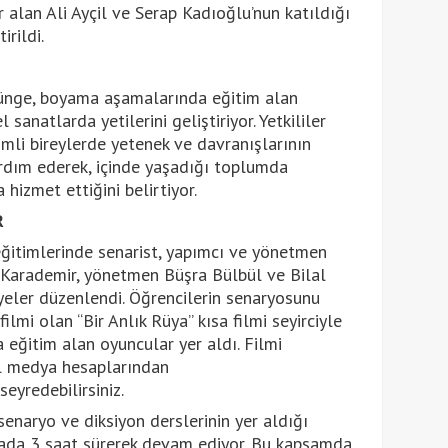
 alan Ali Ayçil ve Serap Kadıoğlu’nun katıldığı
rildi.
örünge, boyama aşamalarında eğitim alan
sanatlarda yetilerini geliştiriyor. Yetkililer
imli bireylerde yetenek ve davranışlarının
rdım ederek, içinde yaşadığı toplumda
 hizmet ettiğini belirtiyor.
R
eğitimlerinde senarist, yapımcı ve yönetmen
Karademir, yönetmen Büşra Bülbül ve Bilal
lyeler düzenlendi. Öğrencilerin senaryosunu
filmi olan “Bir Anlık Rüya” kısa filmi seyirciyle
 eğitim alan oyuncular yer aldı. Filmi
al medya hesaplarından
eyredebilirsiniz.
enaryo ve diksiyon derslerinin yer aldığı
ada 3 saat sürerek devam ediyor. Bu kapsamda