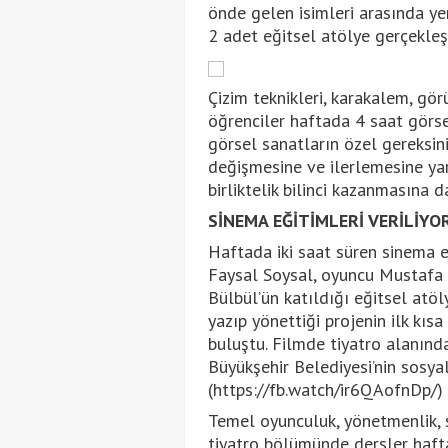
önde gelen isimleri arasında yer
2 adet eğitsel atölye gerçekleşti
Çizim teknikleri, karakalem, g
öğrenciler haftada 4 saat görsel 
görsel sanatların özel gereksin
değişmesine ve ilerlemesine ya
birliktelik bilinci kazanmasına da
SİNEMA EĞİTİMLERİ VERİLİYO
Haftada iki saat süren sinema 
Faysal Soysal, oyuncu Mustafa 
Bülbül’ün katıldığı eğitsel atö
yazıp yönettiği projenin ilk kısa 
buluştu. Filmde tiyatro alanında
Büyükşehir Belediyesi’nin sosy
(https://fb.watch/ir6QAofnDp/) s
Temel oyunculuk, yönetmenlik, s
tiyatro bölümünde dersler haft