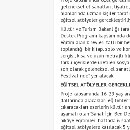
geleneksel el sanatları, tiyatro
alanlarında uzman kişiler tarafın
eğitsel atölyeler gerçekleştirili
Kültür ve Turizm Bakanlığı tara
Destek Programı kapsamında des
eğitim alan bireyleri tatlı bir 
toplandığı bir kitap, solo ve ko
sergisi, kısa ve uzun metrajlı f
farklı içeriklerde üretilen sos
son olarak geleneksel el sanatl
Festivali’nde” yer alacak.
EĞİTSEL ATÖLYELER GERÇEKL
Proje kapsamında 16-29 yaş aral
dallarında alacakları eğitimler
çıkaracakları eserlerin kültür 
aşamalı olan ‘Sanat İçin Ben De 
hikâye eğitimleri haftada 6 saa
eğitsel atölyelere katılacak 5 ya