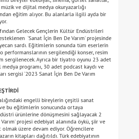
, müzik ve dijital medya okuryazarlığı
dan eğitim alıyor. Bu alanlarla ilgili ayda bir
yor.
fından Gelecek Gençlerin Kültür Endüstrileri
teklenen ‘Sanat İçin Ben De Varım’ projesinde
heyecan sardı. Eğitimlerin sonunda tüm eserlerin
ro performanslarının sergilendiği konser, resim
ilm sergilenecek. Ayrıca bir tiyatro oyunu 23 adet
yal medya programı, 30 adet podcast kaydı ve
arı sergisi ‘2023 Sanat İçin Ben De Varım
EŞTİRDİ
ığındaki engelli bireylerin çeşitli sanat
 ve bu eğitimlerin sonucunda ortaya
endüstri ürünlerine dönüşmesini sağlayacak 2
Varım’ projesi edebiyat alanında öykü, şiir ve
t olmak üzere devam ediyor. Öğrencilere
zarın kitapları dağıtıldı. Türk edebiyatının