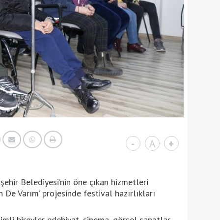
-
A
+
şehir Belediyesi’nin öne çıkan hizmetleri
n De Varım’ projesinde festival hazırlıkları
mli bireyler edebiyat, sinema, görsel sanatlar,