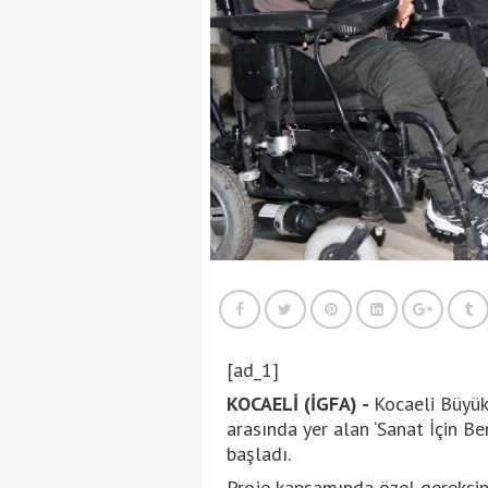
[ad_1]
KOCAELİ (İGFA) -
Kocaeli Büyük
arasında yer alan ‘Sanat İçin Be
başladı.
Proje kapsamında özel gereksini