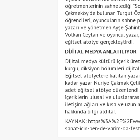
öğretmenlerinin sahnelediği “So
Çekmeköy’de bulunan Turgut Öza
öğrencileri, oyuncuların sahne p
yazarı ve yönetmen Ayşe Şahinb
Volkan Ceylan ve oyuncu, yazar,
eğitsel atölye gerçekleştirdi.
DİJİTAL MEDYA ANLATILIYOR
Dijital medya kültürü içerik ür
kurgu, diksiyon bölümleri dijit
Eğitsel atölyelere katılan yazar
kadar yazar Nuriye Çakmak Çelik
adet eğitsel atölye düzenlendi.
içeriklerin ulusal ve uluslararas
iletişim ağları ve kısa ve uzun m
hakkında bilgi aldılar.
KAYNAK: https%3A%2F%2Fwww
sanat-icin-ben-de-varim-da-fest