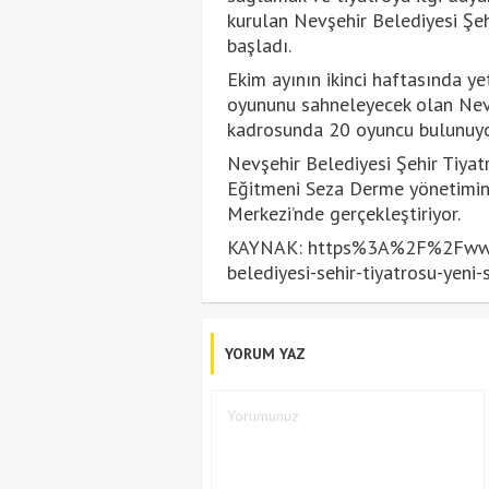
kurulan Nevşehir Belediyesi Şehi
başladı.
Ekim ayının ikinci haftasında y
oyununu sahneleyecek olan Nevş
kadrosunda 20 oyuncu bulunuyo
Nevşehir Belediyesi Şehir Tiya
Eğitmeni Seza Derme yönetimind
Merkezi’nde gerçekleştiriyor.
KAYNAK: https%3A%2F%2Fwww.
belediyesi-sehir-tiyatrosu-yeni
YORUM YAZ