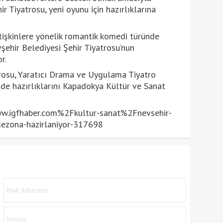
r Tiyatrosu, yeni oyunu için hazırlıklarına
etişkinlere yönelik romantik komedi türünde
ehir Belediyesi Şehir Tiyatrosu’nun
r.
trosu, Yaratıcı Drama ve Uygulama Tiyatro
e hazırlıklarını Kapadokya Kültür ve Sanat
igfhaber.com%2Fkultur-sanat%2Fnevsehir-
-sezona-hazirlaniyor-317698