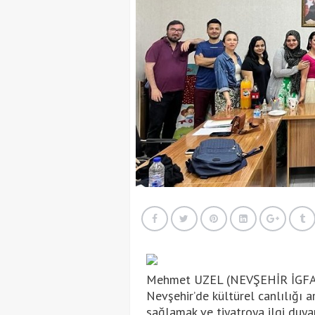
Mehmet UZEL (NEVŞEHİR İGFA
Nevşehir’de kültürel canlılığı a
sağlamak ve tiyatroya ilgi duy