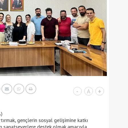
-
A
+
)
rtırmak, gençlerin sosyal gelişimine katkı
an sanatseverlere destek olmak amacıyla