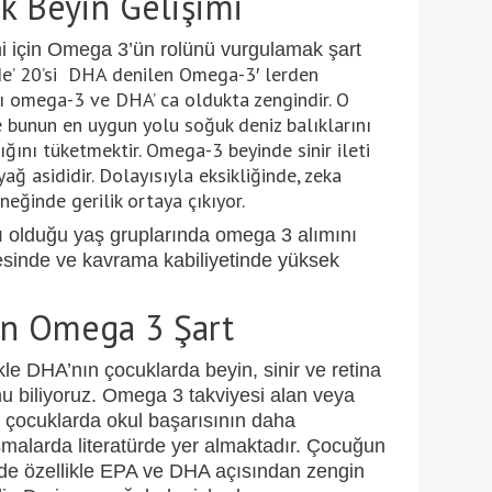
 Beyin Gelişimi
mi için Omega 3’ü
n rol
ünü vurgulamak şart
de’ 20’si DHA denilen Omega-3′ lerden
ı omega-3 ve DHA’ ca oldukta zengindir. O
bunun en uygun yolu soğuk deniz balıklarını
ğını tüketmektir. Omega-3 beyinde sinir ileti
yağ asididir. Dolayısıyla eksikliğinde, zeka
eğinde gerilik ortaya çıkıyor.
lı olduğu yaş gruplarında omega 3 alımını
esinde ve kavrama kabiliyetinde yüksek
çin Omega 3 Şart
ikle DHA’nın
ç
ocuklarda beyin, sinir ve retina
u biliyoruz.
Omega 3 takviyesi alan veya
çocuklarda okul başarısının daha
şmalarda literatürde yer almaktadır.
Ç
ocu
ğun
nde
ö
zellikle EPA ve DHA açısından zengin