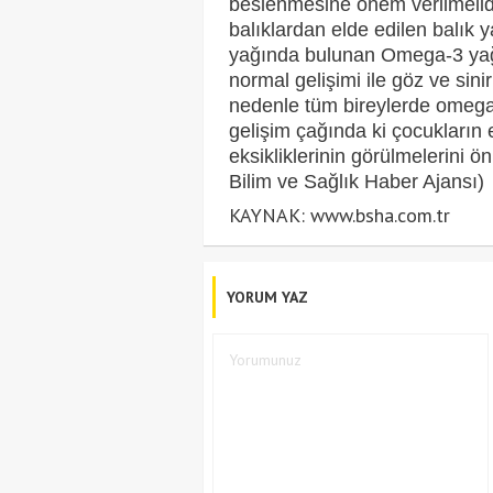
beslenmesine
ö
nem verilmelid
balıklardan elde edilen balık
yağında bulunan Omega-3 yağ
normal gelişimi ile g
ö
z ve sini
nedenle tüm bireylerde omega 3
gelişim çağında ki çocukların 
eksikliklerinin görülmelerini ö
Bilim ve Sağlık Haber Ajansı)
KAYNAK: www.bsha.com.tr
YORUM YAZ