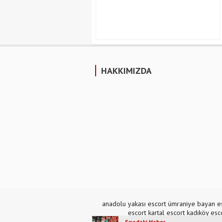
HAKKIMIZDA
anadolu yakası escort
ümraniye bayan e
escort
kartal escort
kadıköy esc
Sıradaki Haber