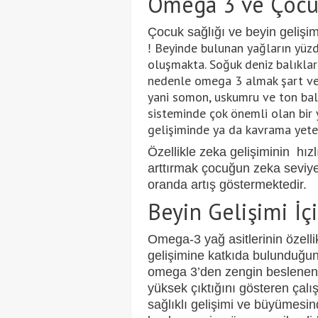
Omega 3 ve Çocuk
Çocuk sağlığı ve beyin gelişi
Beyinde bulunan yağların yüz
!
oluşmakta. Soğuk deniz balıklar
nedenle omega 3 almak şart ve 
yani somon, uskumru ve ton balı
sisteminde
ç
ok
ö
nemli olan bir 
gelişiminde ya da kavrama yeten
Özellikle zeka gelişiminin hız
arttırmak çocuğun zeka seviy
oranda artış göstermektedir.
Beyin Gelişimi İ
Omega-3 yağ asitlerinin
ö
zell
gelişimine katkıda bulunduğun
omega 3’den zengin beslenen 
yüksek çıktığını gösteren çalı
sağlıklı gelişimi ve büyümesi