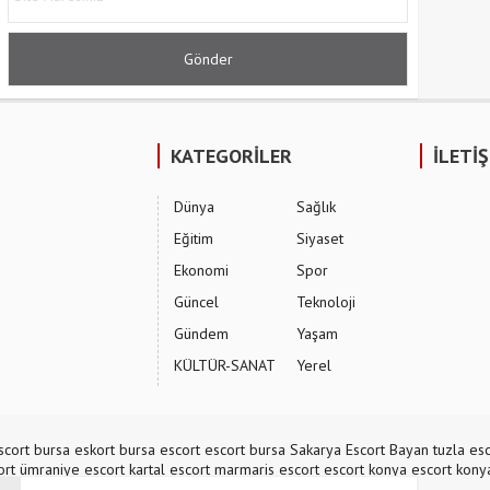
KATEGORİLER
İLETİ
Dünya
Sağlık
Eğitim
Siyaset
Ekonomi
Spor
Güncel
Teknoloji
Gündem
Yaşam
KÜLTÜR-SANAT
Yerel
scort
bursa eskort
bursa escort
escort bursa
Sakarya Escort Bayan
tuzla esc
ort
ümraniye escort
kartal escort
marmaris escort
escort konya
escort kony