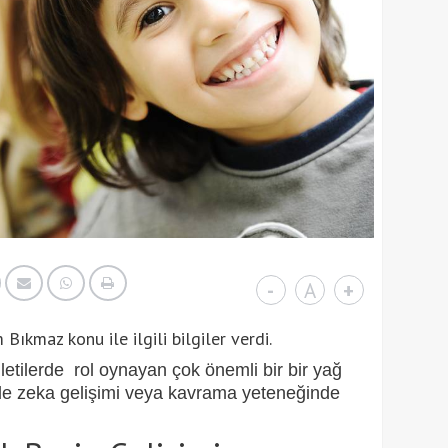
-
A
+
Bıkmaz konu ile ilgili bilgiler verdi.
iletilerde rol oynayan
ç
ok
ö
nemli bir bir yağ
de zeka geliş
imi
veya kavrama yeteneğinde