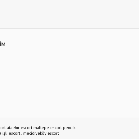
ŞİM
ort
ataehir escort
maltepe escort
pendik
a
işli escort
,
mecidiyeköy escort