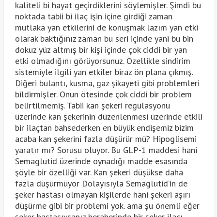
kaliteli bi hayat geçirdiklerini söylemişler. Şimdi bu
noktada tabii bi ilaç işin içine girdiği zaman
mutlaka yan etkilerini de konuşmak lazım yan etki
olarak baktığınız zaman bu seri içinde yani bu bin
dokuz yüz altmış bir kişi içinde çok ciddi bir yan
etki olmadığını görüyorsunuz. Özellikle sindirim
sistemiyle ilgili yan etkiler biraz ön plana çıkmış.
Diğeri bulantı, kusma, gaz şikayeti gibi problemleri
bildirmişler. Onun ötesinde çok ciddi bir problem
belirtilmemiş. Tabii kan şekeri regülasyonu
üzerinde kan şekerinin düzenlenmesi üzerinde etkili
bir ilaçtan bahsederken en büyük endişemiz bizim
acaba kan şekerini fazla düşürür mü? Hipoglisemi
yaratır mı? Sorusu oluyor. Bu GLP-1 maddesi hani
Semaglutid üzerinde oynadığı madde esasında
şöyle bir özelliği var. Kan şekeri düşükse daha
fazla düşürmüyor Dolayısıyla Semaglutid’in de
şeker hastası olmayan kişilerde hani şekeri aşırı
düşürme gibi bir problemi yok. ama şu önemli eğer
şeker hastasıysanız beraberinde bir şeker ilacı