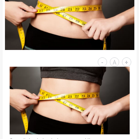
-
A
+