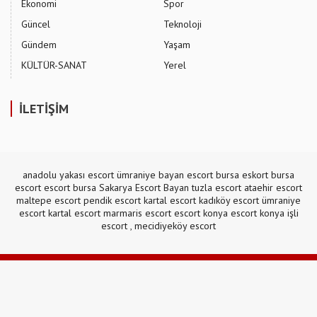
Ekonomi
Spor
Güncel
Teknoloji
Gündem
Yaşam
KÜLTÜR-SANAT
Yerel
İLETİŞİM
anadolu yakası escort
ümraniye bayan escort
bursa eskort
bursa
escort
escort bursa
Sakarya Escort Bayan
tuzla escort
ataehir escort
maltepe escort
pendik escort
kartal escort
kadıköy escort
ümraniye
escort
kartal escort
marmaris escort
escort konya
escort konya
işli
escort
,
mecidiyeköy escort